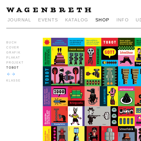
JOURNAL
EVENTS
KATALOG
SHOP
INFO
U
BUCH
COVER
GRAFIK
PLAKAT
PROJEKT
TOBOT
KLASSE