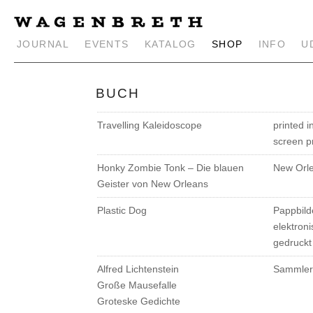
JOURNAL
EVENTS
KATALOG
SHOP
INFO
U
BUCH
Travelling Kaleidoscope
printed i
screen pr
Honky Zombie Tonk – Die blauen
New Orle
Geister von New Orleans
Plastic Dog
Pappbild
elektron
gedruckt
Alfred Lichtenstein
Sammler
Große Mausefalle
Groteske Gedichte