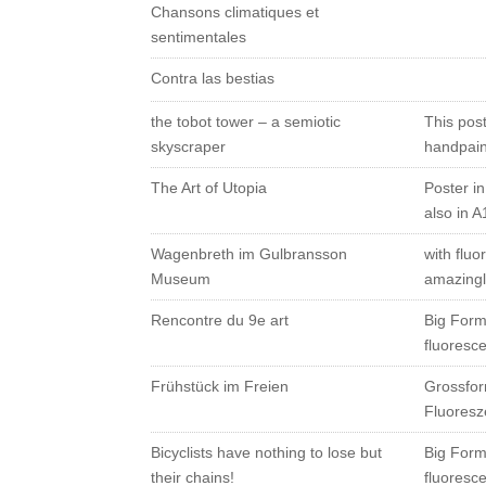
Chansons climatiques et
sentimentales
Contra las bestias
the tobot tower – a semiotic
This pos
skyscraper
handpain
The Art of Utopia
Poster in
also in A
Wagenbreth im Gulbransson
with flu
Museum
amazingl
Rencontre du 9e art
Big Forma
fluoresce
Frühstück im Freien
Grossfor
Fluores
Bicyclists have nothing to lose but
Big Forma
their chains!
fluoresce