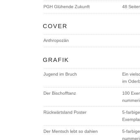
PGH Glühende Zukunft
48 Seite
COVER
Anthropozän
GRAFIK
Jugend im Bruch
Ein viels
im Oderb
Der Bischofftanz
100 Exem
nummerie
Rückwärtsland Poster
5-farbig
Exemplar
Der Mentsch lebt so dahien
5-farbig
nummerie