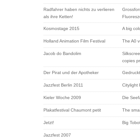
Radfahrer haben nichts zu verlieren
Grossfor
als ihre Ketten!
Fluores
Kosmostage 2015
A big colo
Holland Animation Film Festival
The A0 v
Jacob do Bandolim
Silkscree
copies p
Der Pirat und der Apotheker
Gedruckt
Jazzfest Berlin 2011
Citylight
Kieler Woche 2009
Die Seefa
Plakatfestival Chaumont petit
The smal
Jetzt!
Big Tobot
Jazzfest 2007