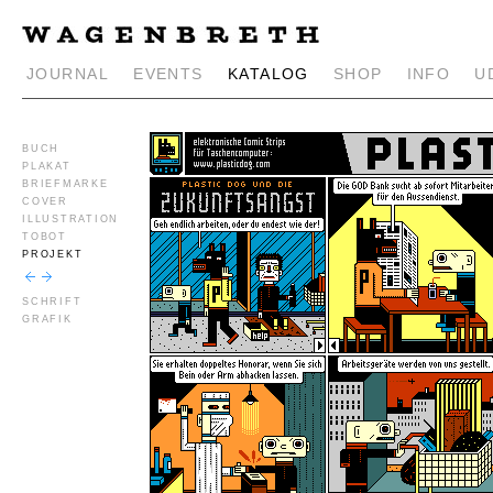
JOURNAL
EVENTS
KATALOG
SHOP
INFO
U
BUCH
PLAKAT
BRIEFMARKE
COVER
ILLUSTRATION
TOBOT
PROJEKT
SCHRIFT
GRAFIK