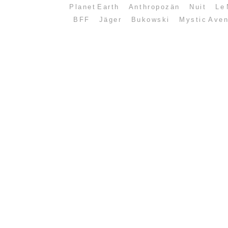
Planet Earth
Anthropozän
Nuit
Le 
BFF
Jäger
Bukowski
Mystic Ave