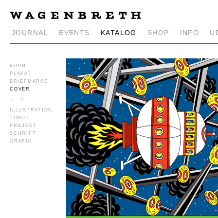
JOURNAL
EVENTS
KATALOG
SHOP
INFO
U
BUCH
PLAKAT
BRIEFMARKE
COVER
ILLUSTRATION
TOBOT
PROJEKT
SCHRIFT
GRAFIK