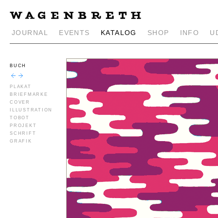
JOURNAL
EVENTS
KATALOG
SHOP
INFO
U
BUCH
PLAKAT
BRIEFMARKE
COVER
ILLUSTRATION
TOBOT
PROJEKT
SCHRIFT
GRAFIK