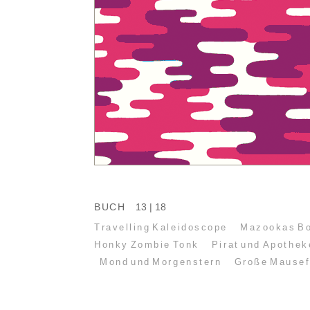
BUCH
13 | 18
Travelling Kaleidoscope
Mazookas B
Honky Zombie Tonk
Pirat und Apothek
Mond und Morgenstern
Große Mausef