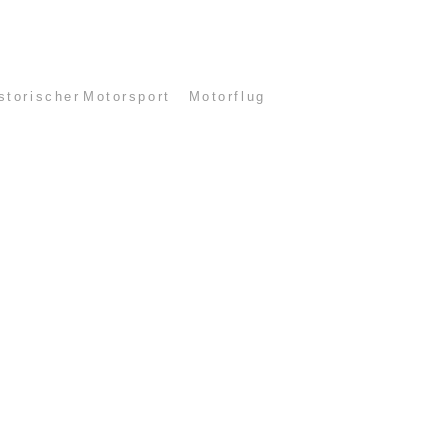
storischer Motorsport
Motorflug