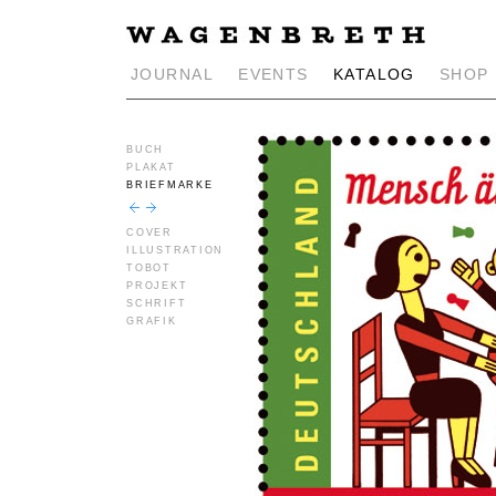
JOURNAL
EVENTS
KATALOG
SHOP
BUCH
PLAKAT
BRIEFMARKE
COVER
ILLUSTRATION
TOBOT
PROJEKT
SCHRIFT
GRAFIK