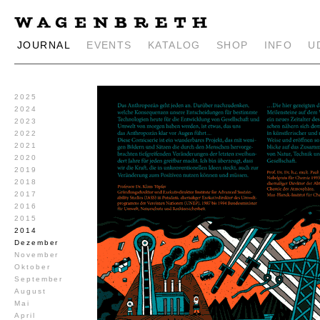
JOURNAL
EVENTS
KATALOG
SHOP
INFO
U
2025
2024
2023
2022
2021
2020
2019
2018
2017
2016
2015
2014
Dezember
November
Oktober
September
August
Mai
April