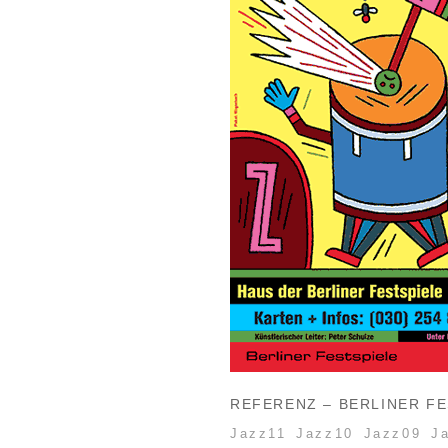
REFERENZ – BERLINER FE
Jazz11
Jazz10
Jazz09
J