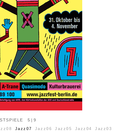
STSPIELE
5 | 9
azz08
Jazz07
Jazz06
Jazz05
Jazz04
Jazz03