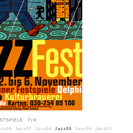
STSPIELE
7 | 9
azz08
Jazz07
Jazz06
Jazz05
Jazz04
Jazz03