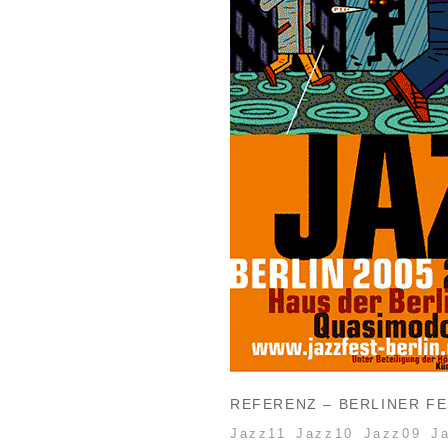
REFERENZ – BERLINER FE
Jazz11
Jazz10
Jazz09
J