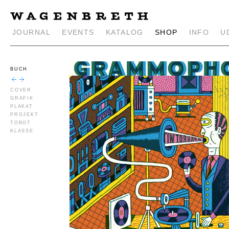
JOURNAL
EVENTS
KATALOG
SHOP
INFO
U
BUCH
COVER
GRAFIK
PLAKAT
PROJEKT
TOBOT
KLASSE